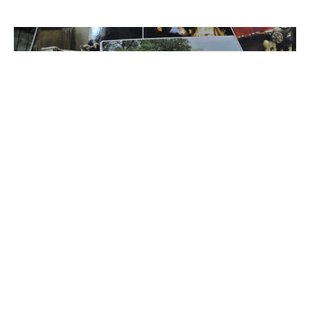
"Пять дней средневековья"
Фотовыставка западноевропейская культура второй половины XV века